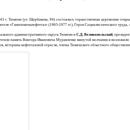
 г. Тюмени (ул. Щербакова, 94) состоялась торжественная церемония откры
теля «Главтюменьнефтегаз» (1965-1977 гг.), Героя Социалистического труда, 
рального административного округа Тюмени и
С.Д. Великопольский
, президе
чтили память Виктора Ивановича Муравленко минутой молчания и возложили 
ов, ветераны нефтегазовой отрасли, члены Тюменского областного общественн