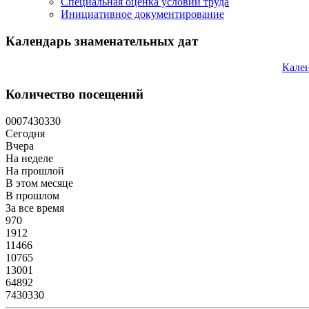
Специальная оценка условий труда
Инициативное документирование
Календарь знаменательных дат
Кален
Количество посещений
0
0
0
7
4
3
0
3
3
0
Сегодня
Вчера
На неделе
На прошлой
В этом месяце
В прошлом
За все время
970
1912
11466
10765
13001
64892
7430330