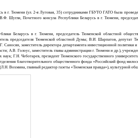
усь в г. Тюмени (ул. 2-я Луговая, 35) сотрудниками ГБУТО ГАТО была пров
 В.Ф. Шугли, Почетного консула Республики Беларусь в г. Тюмени, председ
блики Беларусь в г. Тюмени, председатель Тюменской областной обществ
титель председателя Тюменской областной Думы; В.И. Шарпатов, депутат 
.Г. Саносян, заместитель директора департамента инвестиционной политики 
сти; А.В. Голоус, заместитель главы администрации г. Тюмени и др.), учреж
х наук; Г.Н. Чеботарев, президент Тюменского государственного университе
 отделения благотворительного общественного фонда «Российский фонд милосе
(Л.Н. Вохмина, главный редактор газеты «Тюменская правда»), культурной общ