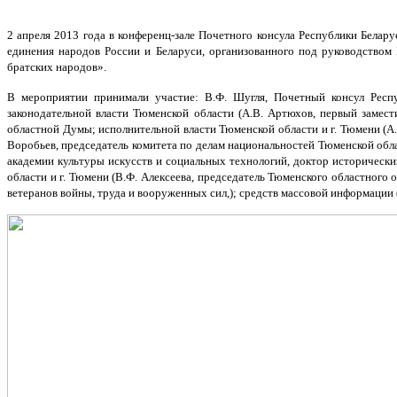
2 апреля 2013 года в конференц-зале Почетного консула Республики Белар
единения народов России и Беларуси, организованного под руководством
братских народов».
В мероприятии принимали участие: В.Ф. Шугля, Почетный консул Респу
законодательной власти Тюменской области (А.В. Артюхов, первый замес
областной Думы; исполнительной власти Тюменской области и г. Тюмени (А
Воробьев, председатель комитета по делам национальностей Тюменской обла
академии культуры искусств и социальных технологий, доктор исторически
области и г. Тюмени (В.Ф. Алексеева, председатель Тюменского областного
ветеранов войны, труда и вооруженных сил,); средств массовой информации 