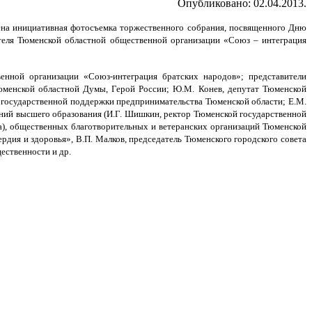
Опубликовано: 02.04.2013.
едена инициативная фотосъемка торжественного собрания, посвященного Дню
ателя Тюменской областной общественной организации «Союз – интеграция
енной организации «Союз-интеграция братских народов»; представители
Тюменской областной Думы, Герой России; Ю.М. Конев, депутат Тюменской
и государственной поддержки предпринимательства Тюменской области; Е.М.
дений высшего образования (И.Г. Шишкин, ректор Тюменской государственной
та), общественных благотворительных и ветеранских организаций Тюменской
рдия и здоровья», В.П. Малков, председатель Тюменского городского совета
ественности и др.