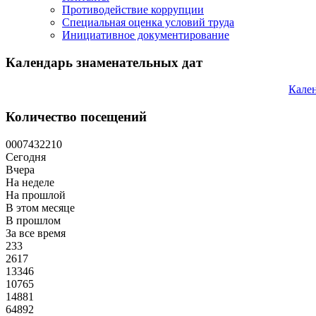
Противодействие коррупции
Специальная оценка условий труда
Инициативное документирование
Календарь знаменательных дат
Кален
Количество посещений
0
0
0
7
4
3
2
2
1
0
Сегодня
Вчера
На неделе
На прошлой
В этом месяце
В прошлом
За все время
233
2617
13346
10765
14881
64892