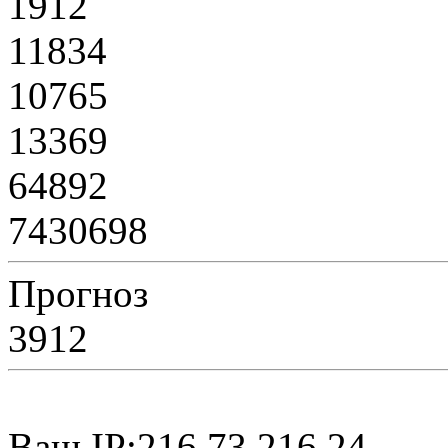
1912
11834
10765
13369
64892
7430698
Прогноз
3912
Ваш IP:216.73.216.24