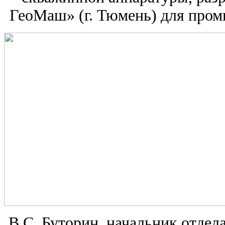
ГеоМаш» (г. Тюмень) для пром
В.С. Буторин, начальник отде