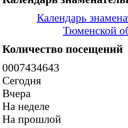
Календарь знамена
Тюменской об
Количество посещений
0
0
0
7
4
3
4
6
4
3
Сегодня
Вчера
На неделе
На прошлой