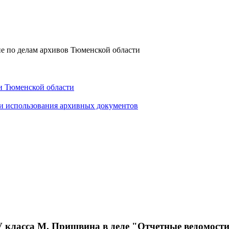
е по делам архивов Тюменской области
и Тюменской области
 и использования архивных документов
V класса М. Пришвина в деле "Отчетные ведомости