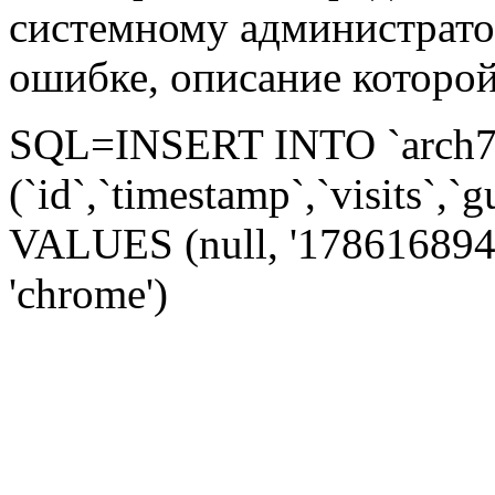
системному администрато
ошибке, описание которой
SQL=INSERT INTO `arch72_
(`id`,`timestamp`,`visits`,`g
VALUES (null, '1786168946',
'chrome')