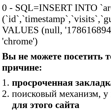
0 - SQL=INSERT INTO `arc
(`id`,`timestamp`,`visits`,`g
VALUES (null, '1786168946',
'chrome')
Вы не можете посетить 
причине:
просроченная закладк
поисковый механизм, у
для этого сайта