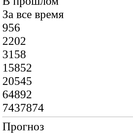
В прошлом
За все время
956
2202
3158
15852
20545
64892
7437874
Прогноз