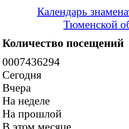
Календарь знамена
Тюменской об
Количество посещений
0
0
0
7
4
3
6
2
9
4
Сегодня
Вчера
На неделе
На прошлой
В этом месяце