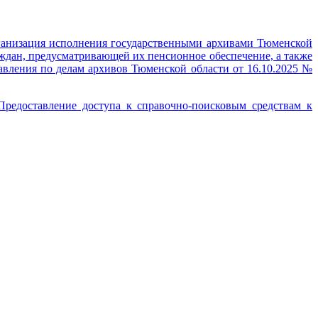
ганизация исполнения государственными архивами Тюменской
ждан, предусматривающей их пенсионное обеспечение, а также
авления по делам архивов Тюменской области от 16.10.2025 №
редоставление доступа к справочно-поисковым средствам к