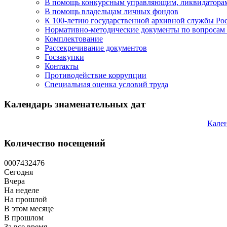
В помощь конкурсным управляющим, ликвидатора
В помощь владельцам личных фондов
К 100-летию государственной архивной службы Ро
Нормативно-методические документы по вопросам 
Комплектование
Рассекречивание документов
Госзакупки
Контакты
Противодействие коррупции
Специальная оценка условий труда
Календарь знаменательных дат
Кален
Количество посещений
0
0
0
7
4
3
2
4
7
6
Сегодня
Вчера
На неделе
На прошлой
В этом месяце
В прошлом
За все время