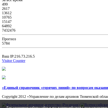
499
2617
13612
10765
15147
64892
7432476
Прогноз
5784
Ваш IP:216.73.216.5
Visitor Counter
«Единый справочник «горячих линий» по вопросам оказан
Copyright 2012 «Управление по делам архивов Тюменской обла
Для улучшения работы сайта и его взаимодействия с пользователями