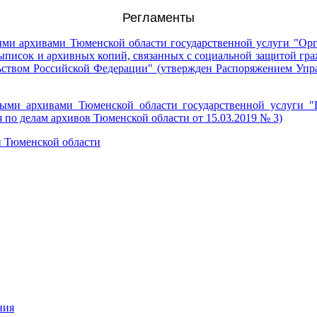
Регламенты
ыми архивами Тюменской области государственной услуги "Ор
выписок и архивных копий, связанных с социальной защитой гра
льством Российской Федерации" (утвержден Распоряжением Упр
ыми архивами Тюменской области государственной услуги "П
по делам архивов Тюменской области от 15.03.2019 № 3)
и Тюменской области
ния