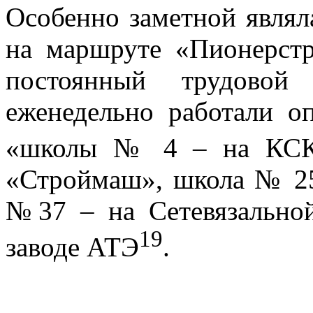
Особенно заметной являл
на маршруте «Пионерст
постоянный трудовой
еженедельно работали оп
«школы № 4 – на КС
«Строймаш», школа № 25
№37 – на Сетевязально
19
заводе АТЭ
.