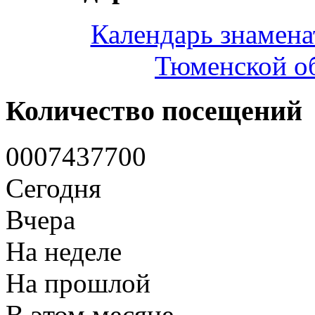
Календарь знамена
Тюменской об
Количество посещений
0
0
0
7
4
3
7
7
0
0
Сегодня
Вчера
На неделе
На прошлой
В этом месяце