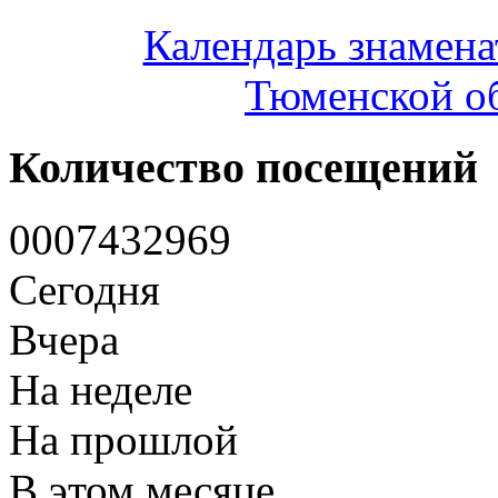
Календарь знамена
Тюменской об
Количество посещений
0
0
0
7
4
3
2
9
6
9
Сегодня
Вчера
На неделе
На прошлой
В этом месяце