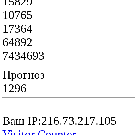
15829
10765
17364
64892
7434693
Прогноз
1296
Ваш IP:216.73.217.105
Visitor Counter